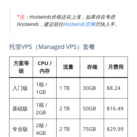
*注
：Hostwinds价格还在上涨，如果你在考虑
Hostwinds，建议前往
Hostwinds官网
尽快入手。
托管VPS（Managed VPS）套餐
方案等
CPU /
流量
存储
月费用
级
内存
1核 /
入门版
1 TB
30GB
$8.24
1GB
1核 /
基础版
2 TB
50GB
$16.49
2GB
2核 /
专业版
2 TB
75GB
$29.99
4GB