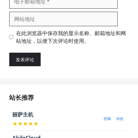
子
邮
网
箱
站
地
地
在此浏览器中保存我的显示名称、邮箱地址和网
址
址
站地址，以便下次评论时使用。
站长推荐
丽萨主机
官网
详情
★★★★★
AkileCloud