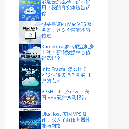
零途云怎么样，好不好
用？我的真实体验告诉
你
想要靠谱的 Mac VPS 服
务器，这 5 个商家不容
错过
Kamatera 罗马尼亚机房
上线！新增数据中心值
得选吗？
Info Fractal 怎么样？
VPS 值得买吗？真实用
户的点评
VPSHostingService 美
国 VPS 硬件实测报告
UltaHost 美国 VPS 测
评，深入了解服务器性
能与网络