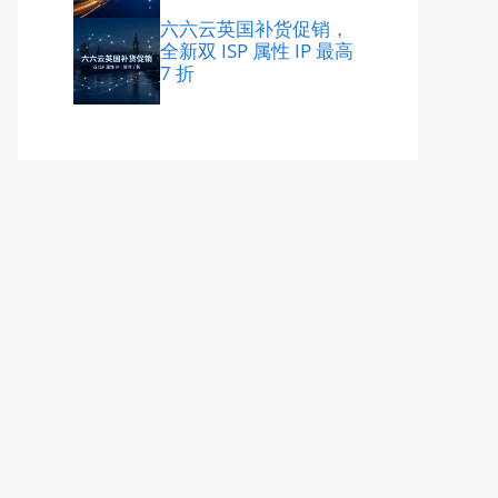
六六云英国补货促销，
全新双 ISP 属性 IP 最高
7 折