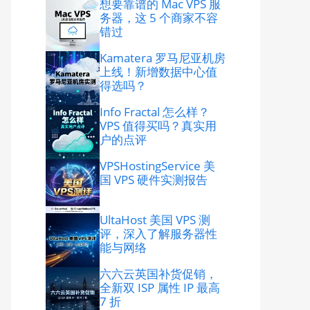
想要靠谱的 Mac VPS 服
务器，这 5 个商家不容
错过
Kamatera 罗马尼亚机房
上线！新增数据中心值
得选吗？
Info Fractal 怎么样？
VPS 值得买吗？真实用
户的点评
VPSHostingService 美
国 VPS 硬件实测报告
UltaHost 美国 VPS 测
评，深入了解服务器性
能与网络
六六云英国补货促销，
全新双 ISP 属性 IP 最高
7 折