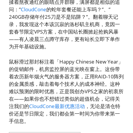
揉着熬夜通红的眼睛点开群聊，满屏都是相似的追
问：”
CloudCone
的蛇年套餐还能上车吗？”、”
240GB存储年付25刀是不是陷阱？”。翻着聊天记
录，我发现这个本该沉寂的洛杉矶主机商，竟因一
套春节限定VPS方案，在中国站长圈掀起抢购风暴
——有人凌晨三点蹲守库存，更有站长立即下单作
为开年基础设施。
鼠标滑过那封标注着「Happy Chinese New Year」
的促销邮件，机房监控屏的蓝光映在窗上。这份带
着农历新年烟火气的服务器方案，正用RAID-10阵列
的金属质感，敲击着每个技术人的成本神经。这种
难以预测的限时优惠，正是我创办VPS之家的初衷所
在——如果你也不想错过类似的超值机会，记得关
注我们的
CloudCone最新优惠活动
，无论是清仓特
价还是节日限定，我们都会第一时间为你带来第一
手信息。