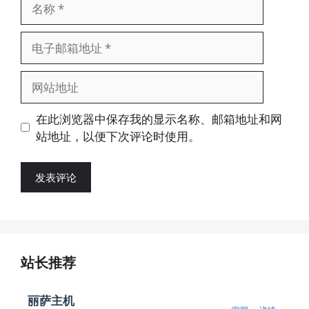
名
称
电
子
邮
网
箱
站
地
地
在此浏览器中保存我的显示名称、邮箱地址和网
址
址
站地址，以便下次评论时使用。
站长推荐
丽萨主机