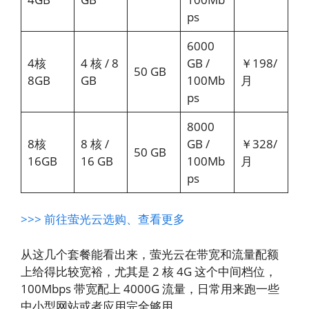
ps
6000
4核
4 核 / 8
GB /
￥198/
50 GB
8GB
GB
100Mb
月
ps
8000
8核
8 核 /
GB /
￥328/
50 GB
16GB
16 GB
100Mb
月
ps
>>> 前往萤光云选购、查看更多
从这几个套餐能看出来，萤光云在带宽和流量配额
上给得比较宽裕，尤其是 2 核 4G 这个中间档位，
100Mbps 带宽配上 4000G 流量，日常用来跑一些
中小型网站或者应用完全够用。