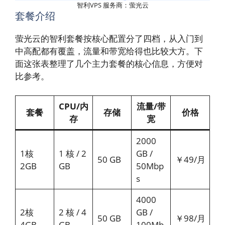
智利VPS 服务商：萤光云
套餐介绍
萤光云的智利套餐按核心配置分了四档，从入门到
中高配都有覆盖，流量和带宽给得也比较大方。下
面这张表整理了几个主力套餐的核心信息，方便对
比参考。
CPU/内
流量/带
套餐
存储
价格
存
宽
2000
1核
1 核 / 2
GB /
50 GB
￥49/月
2GB
GB
50Mbp
s
4000
2核
2 核 / 4
GB /
50 GB
￥98/月
4GB
GB
100Mb