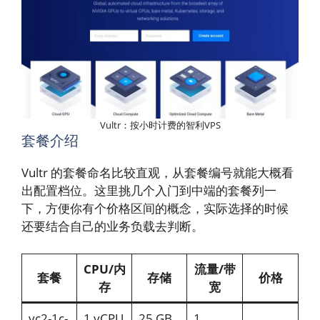
Vultr：按小时计费的智利VPS
套餐介绍
Vultr 的套餐命名比较直观，从套餐编号就能大概看
出配置档位。这里挑几个入门到中端的套餐列一
下，方便你有个价格区间的概念，实际选择的时候
还要结合自己的业务负载去判断。
CPU/内
流量/带
套餐
存储
价格
存
宽
vc2-1c-
1 vCPU
25 GB
1