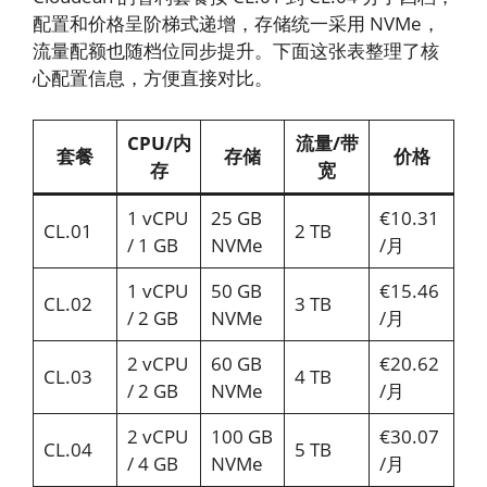
配置和价格呈阶梯式递增，存储统一采用 NVMe，
流量配额也随档位同步提升。下面这张表整理了核
心配置信息，方便直接对比。
CPU/内
流量/带
套餐
存储
价格
存
宽
1 vCPU
25 GB
€10.31
CL.01
2 TB
/ 1 GB
NVMe
/月
1 vCPU
50 GB
€15.46
CL.02
3 TB
/ 2 GB
NVMe
/月
2 vCPU
60 GB
€20.62
CL.03
4 TB
/ 2 GB
NVMe
/月
2 vCPU
100 GB
€30.07
CL.04
5 TB
/ 4 GB
NVMe
/月