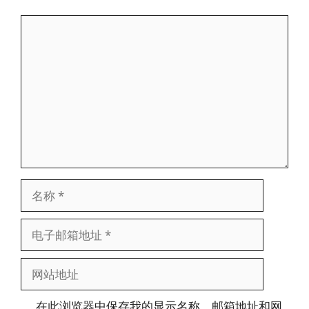
评
论
名
称
电
子
邮
网
箱
站
地
地
在此浏览器中保存我的显示名称、邮箱地址和网