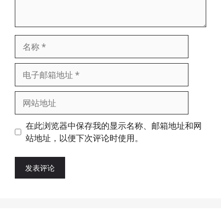
名
称
电
子
邮
网
箱
站
地
地
在此浏览器中保存我的显示名称、邮箱地址和网
址
址
站地址，以便下次评论时使用。