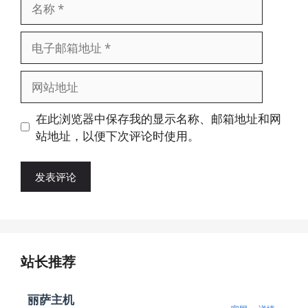
名
称
电
子
邮
网
箱
站
地
地
在此浏览器中保存我的显示名称、邮箱地址和网
址
址
站地址，以便下次评论时使用。
站长推荐
丽萨主机