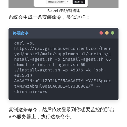
Beszel VPS探针搭建
系统会生成一条安装命令，类似这样：
curl -sL 
https://raw.githubusercontent.com/henr
ygd/beszel/main/supplemental/scripts/i
nstall-agent.sh -o install-agent.sh && 
chmod +x install-agent.sh && 
./install-agent.sh -p 45876 -k "ssh-
ed25519 
AAAAC3NzaC1lZDI1NTE5AAAAIIYLYY/F1Sgxdc
tvNJwzAbNHl0qaGA68BI4GY3uU06w/" --
china-mirrors
复制这条命令，然后依次登录到你想要监控的那台
VPS服务器上，执行这条命令。