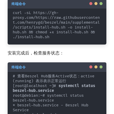
curl -sL https://gh-
proxy.com/https://raw.githubuserconten
t.com/henrygd/beszel/main/supplemental
/scripts/install-hub.sh -o install-
hub.sh && chmod +x install-hub.sh && 
./install-hub.sh
安装完成后，检查服务状态：
# 查看Beszel Hub服务Active状态：active 
(running) 表示表示正常运行

[root@localhost ~]# 
systemctl status 
beszel-hub.service 
root@debian:~# systemctl status 
beszel-hub.service 

* beszel-hub.service - Beszel Hub 
Service
