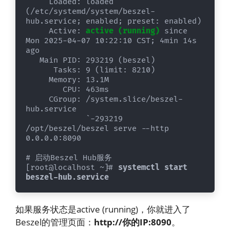
     Loaded: loaded 
(/etc/systemd/system/beszel-
hub.service; enabled; preset: enabled)

     Active: 
active (running)
 since 
Mon 2025-04-07 10:22:10 CST; 4min 14s 
ago

   Main PID: 293219 (beszel)

      Tasks: 9 (limit: 8210)

     Memory: 13.1M

        CPU: 463ms

     CGroup: /system.slice/beszel-
hub.service

             `-293219 
/opt/beszel/beszel serve --http 
0.0.0.0:8090

# 启动Beszel Hub服务

[root@localhost ~]# 
systemctl start 
beszel-hub.service 
如果服务状态是active (running)，你就进入了
Beszel的管理页面：
http://你的IP:8090
。