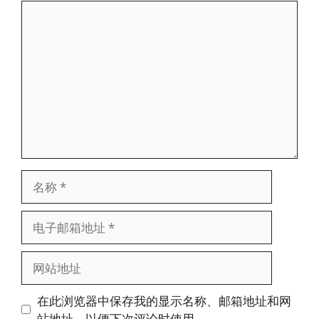
评
论
名
称
电
子
邮
网
箱
站
地
地
在此浏览器中保存我的显示名称、邮箱地址和网
址
址
站地址，以便下次评论时使用。