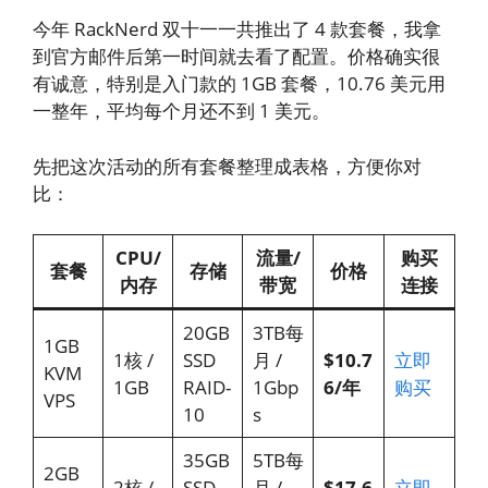
今年 RackNerd 双十一一共推出了 4 款套餐，我拿
到官方邮件后第一时间就去看了配置。价格确实很
有诚意，特别是入门款的 1GB 套餐，10.76 美元用
一整年，平均每个月还不到 1 美元。
先把这次活动的所有套餐整理成表格，方便你对
比：
CPU/
流量/
购买
套餐
存储
价格
内存
带宽
连接
20GB
3TB每
1GB
1核 /
SSD
月 /
$10.7
立即
KVM
1GB
RAID-
1Gbp
6/年
购买
VPS
10
s
35GB
5TB每
2GB
2核 /
SSD
月 /
$17.6
立即