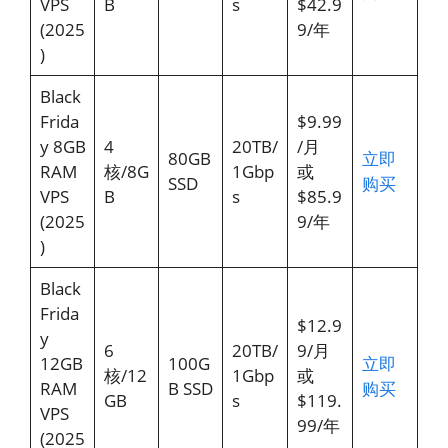
VPS
B
s
$42.9
(2025
9/年
)
Black
Frida
$9.99
y 8GB
4
20TB/
/月
80GB
立即
RAM
核/8G
1Gbp
或
SSD
购买
VPS
B
s
$85.9
(2025
9/年
)
Black
Frida
$12.9
y
6
20TB/
9/月
12GB
100G
立即
核/12
1Gbp
或
RAM
B SSD
购买
GB
s
$119.
VPS
99/年
(2025