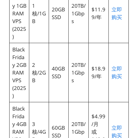
y 1GB
1
20TB/
20GB
$11.9
立即
RAM
核/1G
1Gbp
SSD
9/年
购买
VPS
B
s
(2025
)
Black
Frida
y 2GB
2
20TB/
40GB
$18.9
立即
RAM
核/2G
1Gbp
SSD
9/年
购买
VPS
B
s
(2025
)
Black
Frida
$4.99
y 4GB
3
20TB/
/月
60GB
立即
RAM
核/4G
1Gbp
或
SSD
购买