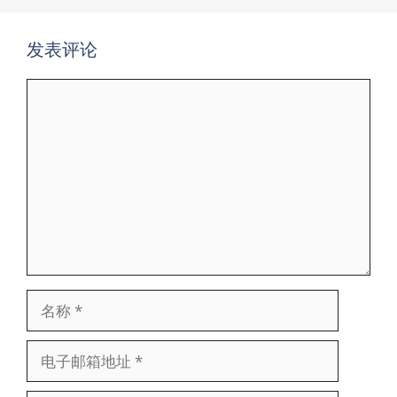
发表评论
评
论
名
称
电
子
邮