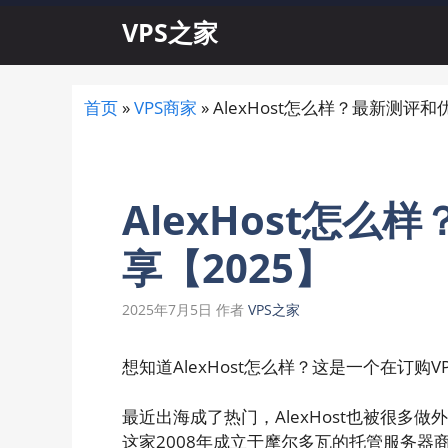
跳
VPS之家
至
内
容
首页
»
VPS商家
»
AlexHost怎么样？最新测评和
AlexHost怎
享【2025】
2025年7月5日
作者
VPS之家
想知道AlexHost怎么样？这是一个在订购
最近出海成了热门，AlexHost也被很
这家2008年成立于摩尔多瓦的托管服务