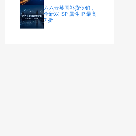
六六云英国补货促销，
全新双 ISP 属性 IP 最高
7 折