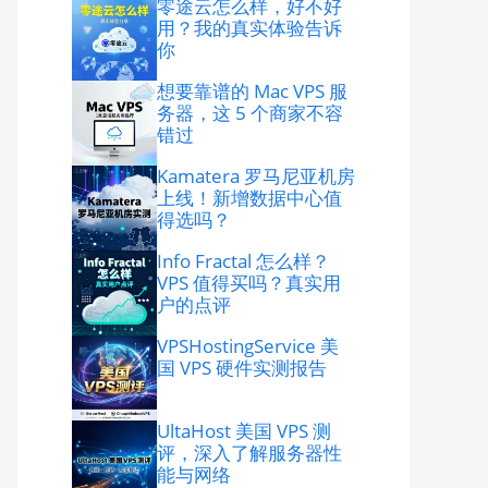
零途云怎么样，好不好
用？我的真实体验告诉
你
想要靠谱的 Mac VPS 服
务器，这 5 个商家不容
错过
Kamatera 罗马尼亚机房
上线！新增数据中心值
得选吗？
Info Fractal 怎么样？
VPS 值得买吗？真实用
户的点评
VPSHostingService 美
国 VPS 硬件实测报告
UltaHost 美国 VPS 测
评，深入了解服务器性
能与网络