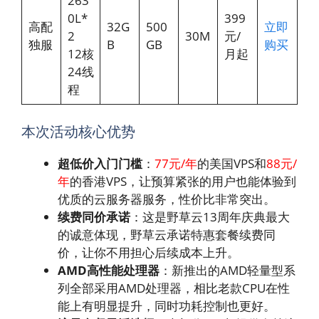
263
0L*
399
高配
32G
500
立即
2
30M
元/
独服
B
GB
购买
12核
月起
24线
程
本次活动核心优势
超低价入门门槛
：
77元/年
的美国VPS和
88元/
年
的香港VPS，让预算紧张的用户也能体验到
优质的云服务器服务，性价比非常突出。
续费同价承诺
：这是野草云13周年庆典最大
的诚意体现，野草云承诺特惠套餐续费同
价，让你不用担心后续成本上升。
AMD高性能处理器
：新推出的AMD轻量型系
列全部采用AMD处理器，相比老款CPU在性
能上有明显提升，同时功耗控制也更好。