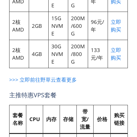
AMD
年
购买
E
G
15G
200M
2核
96元/
立即
2GB
NVM
/600
AMD
年
购买
E
G
30G
200M
2核
133
立即
4GB
NVM
/800
AMD
元/年
购买
E
G
>>> 立即前往野草云查看更多
主推特惠VPS套餐
带
套餐
购买
CPU
内存
存储
宽/
价格
名称
链接
流量