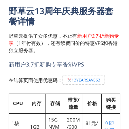
野草云13周年庆典服务器套
餐详情
野草云提供了众多优惠，不止有
新用户
3.7
折新购专
享
（1年付有效），还有续费同价的特惠VPS和香港
独立服务器。
新用户3.7折新购专享香港VPS
在结算页面使用优惠码：
13YEARSAVE63
带宽/
购买
CPU
内存
存储
价格
流量
链接
15G
200M
1核
81元/
立即
1GB
NVM
/600