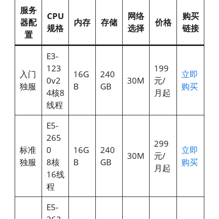
服务
CPU
网络
购买
器配
内存
存储
价格
规格
选择
链接
置
E3-
123
199
入门
16G
240
立即
0v2
30M
元/
独服
B
GB
购买
4核8
月起
线程
E5-
265
299
标准
0
16G
240
立即
30M
元/
独服
8核
B
GB
购买
月起
16线
程
E5-