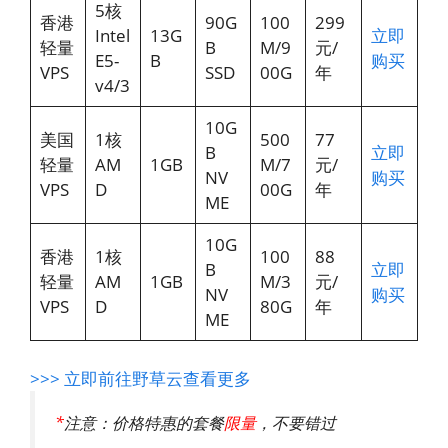
5核
香港
90G
100
299
Intel
13G
立即
轻量
B
M/9
元/
E5-
B
购买
VPS
SSD
00G
年
v4/3
10G
美国
1核
500
77
B
立即
轻量
AM
1GB
M/7
元/
NV
购买
VPS
D
00G
年
ME
10G
香港
1核
100
88
B
立即
轻量
AM
1GB
M/3
元/
NV
购买
VPS
D
80G
年
ME
>>> 立即前往野草云查看更多
*
注意：价格特惠的套餐
限量
，不要错过