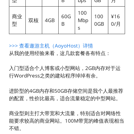
型
B
bps
GB
月
100
商业
60G
100
¥16
双核
4GB
Mbp
型
B
0GB
0/月
s
>>> 查看遨游主机（AoyoHost）详情
从我的使用经验来看，这几款套餐各有特点：
入门型适合个人博客或小型网站，2GB内存对于运
行WordPress之类的建站程序绰绰有余。
进阶型的4GB内存和50GB存储空间是我个人最推荐
的配置，性价比最高，适合流量稳定的中型网站。
商业型则主打大带宽和大流量，特别适合对网络性
能要求较高的商业网站。100M带宽的峰值表现相当
不错。