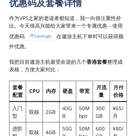
优惠码及套餐详情
作为VPS之家的老读者都知道，我一向很注重性价
比。今天很高兴能给大家带来一个专属优惠 – 使用
优惠码
在遨游主机下单时可以获得额
haixiuge
外优惠。
我把目前遨游主机最受欢迎的几个
香港套餐
整理成
表格，方便大家对比：
套餐
月流
月付
CPU
内存
硬盘
带宽
配置
量
价格
入门
40G
50M
300
¥65/
双核
2GB
型
B
bps
GB
月
进阶
50G
50M
600
¥80/
双核
4GB