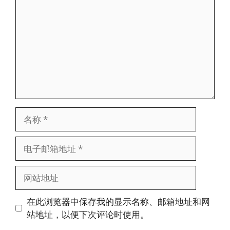
论
名
称
电
子
邮
网
箱
站
地
地
在此浏览器中保存我的显示名称、邮箱地址和网
址
址
站地址，以便下次评论时使用。