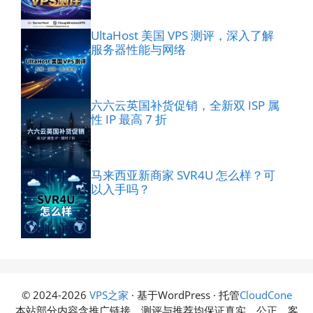
UltaHost 美国 VPS 测评，深入了解
服务器性能与网络
六六云英国补货促销，全新双 ISP 属
性 IP 最高 7 折
马来西亚新商家 SVR4U 怎么样？可
以入手吗？
© 2024-2026
VPS之家
· 基于WordPress · 托管
CloudCone
本站部分内容含推广链接，测评与推荐均保证真实、公正、客