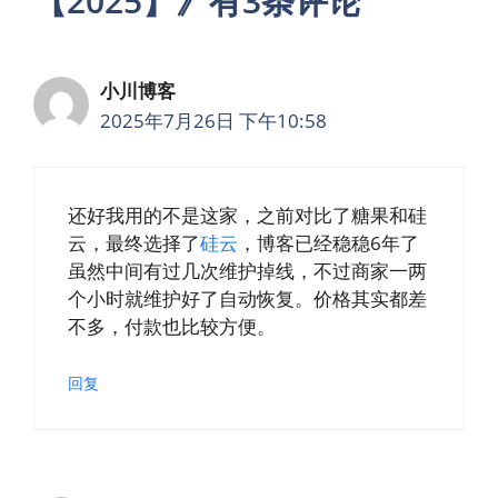
【2025】》有3条评论
小川博客
2025年7月26日 下午10:58
还好我用的不是这家，之前对比了糖果和硅
云，最终选择了
硅云
，博客已经稳稳6年了
虽然中间有过几次维护掉线，不过商家一两
个小时就维护好了自动恢复。价格其实都差
不多，付款也比较方便。
回复