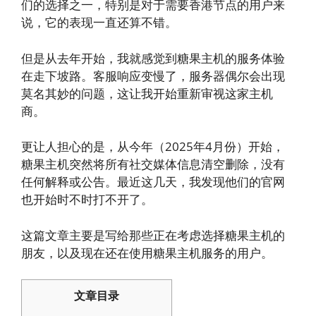
们的选择之一，特别是对于需要香港节点的用户来
说，它的表现一直还算不错。
但是从去年开始，我就感觉到糖果主机的服务体验
在走下坡路。客服响应变慢了，服务器偶尔会出现
莫名其妙的问题，这让我开始重新审视这家主机
商。
更让人担心的是，从今年（2025年4月份）开始，
糖果主机突然将所有社交媒体信息清空删除，没有
任何解释或公告。最近这几天，我发现他们的官网
也开始时不时打不开了。
这篇文章主要是写给那些正在考虑选择糖果主机的
朋友，以及现在还在使用糖果主机服务的用户。
文章目录