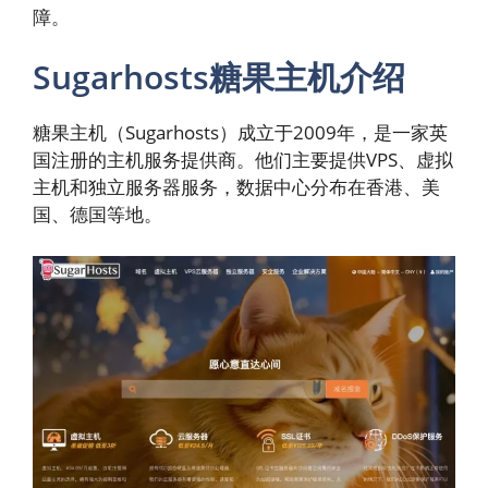
障。
Sugarhosts糖果主机介绍
糖果主机（Sugarhosts）成立于2009年，是一家英
国注册的主机服务提供商。他们主要提供VPS、虚拟
主机和独立服务器服务，数据中心分布在香港、美
国、德国等地。