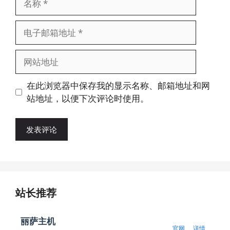
称
电
子
邮
网
箱
站
地
地
在此浏览器中保存我的显示名称、邮箱地址和网
址
址
站地址，以便下次评论时使用。
站长推荐
丽萨主机
官网
详情