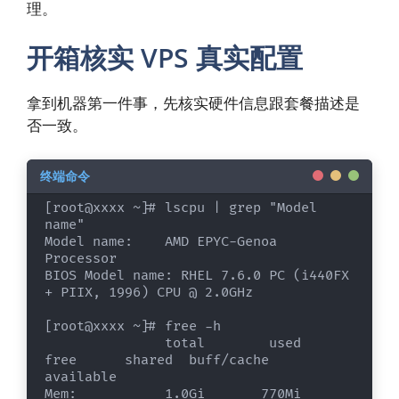
理。
开箱核实 VPS 真实配置
拿到机器第一件事，先核实硬件信息跟套餐描述是
否一致。
[root@xxxx ~]# lscpu | grep "Model 
name"

Model name:    AMD EPYC-Genoa 
Processor

BIOS Model name: RHEL 7.6.0 PC (i440FX 
+ PIIX, 1996) CPU @ 2.0GHz

[root@xxxx ~]# free -h

               total        used        
free      shared  buff/cache   
available

Mem:           1.0Gi       770Mi        