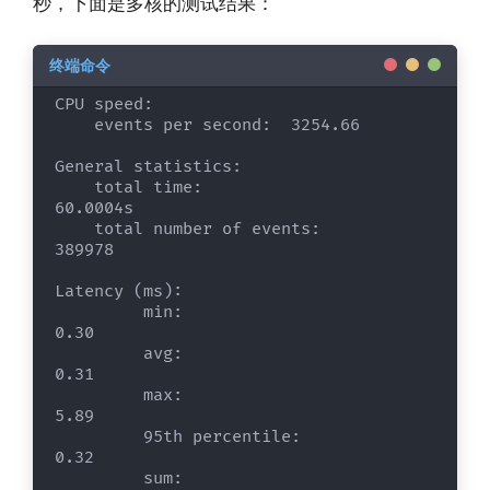
秒，下面是多核的测试结果：
CPU speed:

    events per second:  3254.66

General statistics:

    total time:                          
60.0004s

    total number of events:              
389978

Latency (ms):

         min:                                    
0.30

         avg:                                    
0.31

         max:                                    
5.89

         95th percentile:                        
0.32

         sum:                               