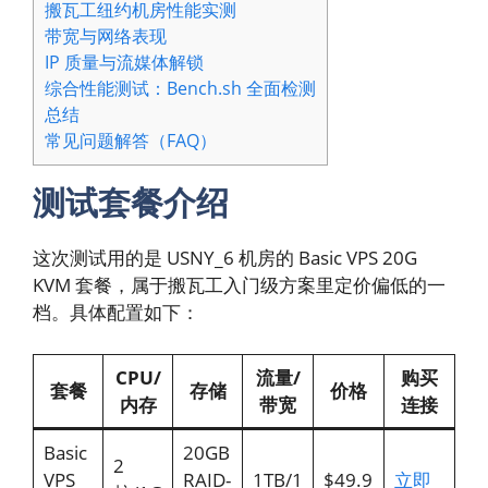
搬瓦工纽约机房性能实测
带宽与网络表现
IP 质量与流媒体解锁
综合性能测试：Bench.sh 全面检测
总结
常见问题解答（FAQ）
测试套餐介绍
这次测试用的是 USNY_6 机房的 Basic VPS 20G
KVM 套餐，属于搬瓦工入门级方案里定价偏低的一
档。具体配置如下：
CPU/
流量/
购买
套餐
存储
价格
内存
带宽
连接
Basic
20GB
2
VPS
RAID-
1TB/1
$49.9
立即