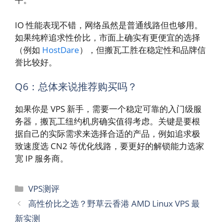
IO 性能表现不错，网络虽然是普通线路但也够用。
如果纯粹追求性价比，市面上确实有更便宜的选择
（例如
HostDare
），但搬瓦工胜在稳定性和品牌信
誉比较好。
Q6：总体来说推荐购买吗？
如果你是 VPS 新手，需要一个稳定可靠的入门级服
务器，搬瓦工纽约机房确实值得考虑。关键是要根
据自己的实际需求来选择合适的产品，例如追求极
致速度选 CN2 等优化线路，要更好的解锁能力选家
宽 IP 服务商。
分
VPS测评
类
高性价比之选？野草云香港 AMD Linux VPS 最
新实测