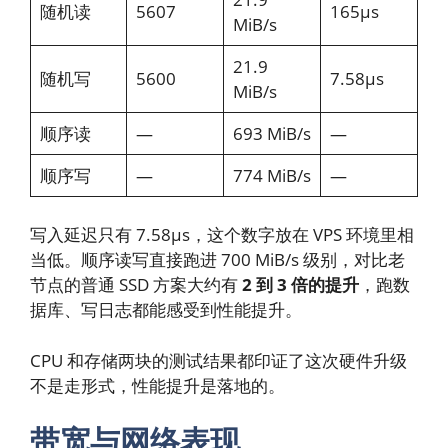
随机读
5607
165µs
MiB/s
21.9
随机写
5600
7.58µs
MiB/s
顺序读
—
693 MiB/s
—
顺序写
—
774 MiB/s
—
写入延迟只有 7.58µs，这个数字放在 VPS 环境里相
当低。顺序读写直接跑进 700 MiB/s 级别，对比老
节点的普通 SSD 方案大约有
2 到 3 倍的提升
，跑数
据库、写日志都能感受到性能提升。
CPU 和存储两块的测试结果都印证了这次硬件升级
不是走形式，性能提升是落地的。
带宽与网络表现