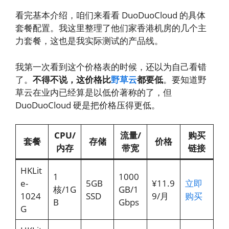
看完基本介绍，咱们来看看 DuoDuoCloud 的具体
套餐配置。我这里整理了他们家香港机房的几个主
力套餐，这也是我实际测试的产品线。
我第一次看到这个价格表的时候，还以为自己看错
了。
不得不说，这价格比
野草云
都要低
。要知道野
草云在业内已经算是以低价著称的了，但
DuoDuoCloud 硬是把价格压得更低。
CPU/
流量/
购买
套餐
存储
价格
内存
带宽
链接
HKLit
1
1000
e-
5GB
¥11.9
立即
核/1G
GB/1
1024
SSD
9/月
购买
B
Gbps
G