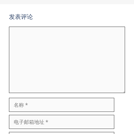
发表评论
评
论
名
称
电
子
邮