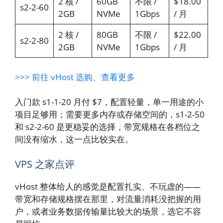
2 核 /
60GB
不限 /
$18.00
s2-2-60
2GB
NVMe
1Gbps
/ 月
2 核 /
80GB
不限 /
$22.00
s2-2-80
2GB
NVMe
1Gbps
/ 月
>>> 前往 vHost 选购、查看更多
入门款 s1-1-20 月付 $7，配置轻量，单一用途的小
项目足够用；需要更多内存或存储空间的，s1-2-50
和 s2-2-60 是更稳妥的选择，带宽规格在各档位之
间没有缩水，这一点比较实在。
VPS 之家点评
vHost 整体给人的感觉是配置扎实、不玩虚的——
带宽和存储规格摆在那里，对流量消耗没把握的用
户，或者业务数据传输量比较大的场景，选它不容